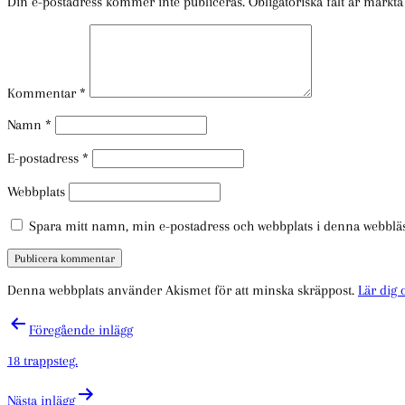
Din e-postadress kommer inte publiceras.
Obligatoriska fält är märkt
Kommentar
*
Namn
*
E-postadress
*
Webbplats
Spara mitt namn, min e-postadress och webbplats i denna webbläsa
Denna webbplats använder Akismet för att minska skräppost.
Lär dig
Inläggsnavigering
Föregående inlägg
18 trappsteg.
Nästa inlägg