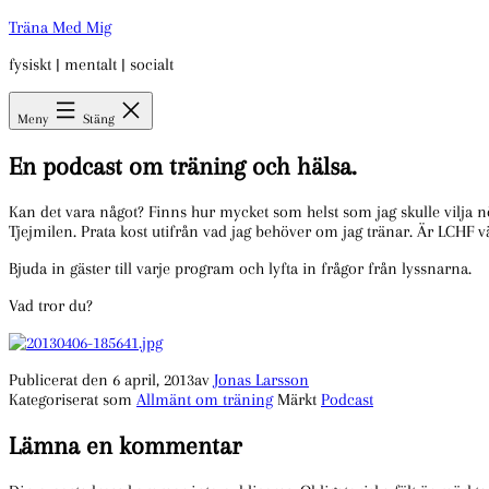
Hoppa
Träna Med Mig
till
fysiskt | mentalt | socialt
innehåll
Meny
Stäng
En podcast om träning och hälsa.
Kan det vara något? Finns hur mycket som helst som jag skulle vilja nö
Tjejmilen. Prata kost utifrån vad jag behöver om jag tränar. Är LCHF vä
Bjuda in gäster till varje program och lyfta in frågor från lyssnarna.
Vad tror du?
Publicerat den
6 april, 2013
av
Jonas Larsson
Kategoriserat som
Allmänt om träning
Märkt
Podcast
Lämna en kommentar