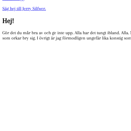
Säg hej till Jerry Silfwer.
Hej!
Gör det du mår bra av och ge inte upp. Alla har det tungt ibland. Alla.
som orkar bry sig. I övrigt är jag förmodligen ungefär lika konstig so