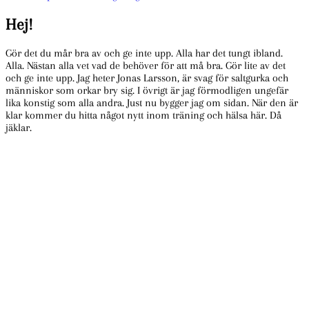
förmån
för
Hej!
Ung
Cancer.
Gör det du mår bra av och ge inte upp. Alla har det tungt ibland.
Alla. Nästan alla vet vad de behöver för att må bra. Gör lite av det
och ge inte upp. Jag heter Jonas Larsson, är svag för saltgurka och
människor som orkar bry sig. I övrigt är jag förmodligen ungefär
lika konstig som alla andra. Just nu bygger jag om sidan. När den är
klar kommer du hitta något nytt inom träning och hälsa här. Då
jäklar.