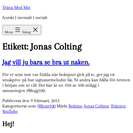
Hoppa
Träna Med Mig
till
fysiskt | mentalt | socialt
innehåll
Meny
Stäng
Etikett:
Jonas Colting
Jag vill ju bara se bra ut naken.
För er som inte var födda när boktipset gick på tv, ger jag ett
smakprov på hur signaturmelodin lät. Ni andra kan hålla för öronen
i början om ni vill. Det här är nr. 018 av 100 inlägg i
utmaningen #Blogg100.
Publicerat den
9 februari, 2013
Kategoriserat som
#Blogg100
Märkt
Boktips
,
Jonas Colting
,
Träning
,
YouTube
Hej!