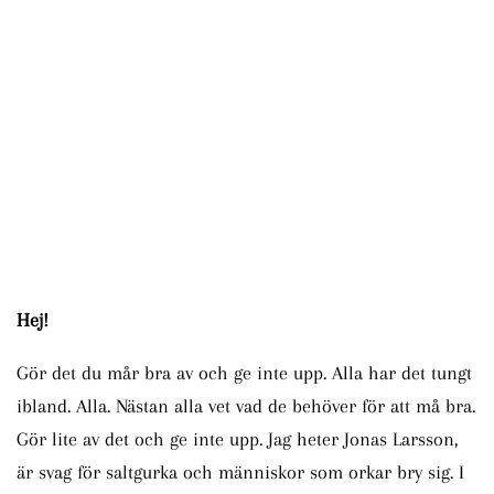
håller
koll
på
hur
du
rör
dig.
Hej!
Gör det du mår bra av och ge inte upp. Alla har det tungt
ibland. Alla. Nästan alla vet vad de behöver för att må bra.
Gör lite av det och ge inte upp. Jag heter Jonas Larsson,
är svag för saltgurka och människor som orkar bry sig. I