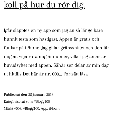
koll på hur du rör dig.
Igår släpptes en ny app som jag än så länge bara
hunnit testa som hastigast. Appen är gratis och
funkar på iPhone. Jag gillar gränssnittet och den får
mig att vilja röra mig ännu mer, vilket jag antar är
huvudsyftet med appen. Såhär ser delar av min dag
Moves
ut hittills Det här är nr. 003…
Fortsätt läsa
–
Ny
Publicerat den
25 januari, 2013
app
Kategoriserat som
#Blogg100
som
Märkt
#003
,
#Blogg100
,
App
,
iPhone