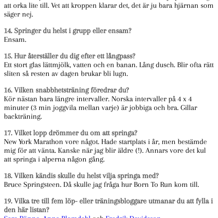
att orka lite till. Vet att kroppen klarar det, det är ju bara hjärnan som
säger nej.
14. Springer du helst i grupp eller ensam?
Ensam.
15. Hur återställer du dig efter ett långpass?
Ett stort glas lättmjölk, vatten och en banan. Lång dusch. Blir ofta rätt
sliten så resten av dagen brukar bli lugn.
16. Vilken snabbhetsträning föredrar du?
Kör nästan bara längre intervaller. Norska intervaller på 4 x 4
minuter (3 min joggvila mellan varje) är jobbiga och bra. Gillar
backträning.
17. Vilket lopp drömmer du om att springa?
New York Marathon vore något. Hade startplats i år, men bestämde
mig för att vänta. Kanske när jag blir äldre (!). Annars vore det kul
att springa i alperna någon gång.
18. Vilken kändis skulle du helst vilja springa med?
Bruce Springsteen
. Då skulle jag fråga hur Born To Run kom till.
19. Vilka tre till fem löp- eller träningsbloggare utmanar du att fylla i
den här listan?