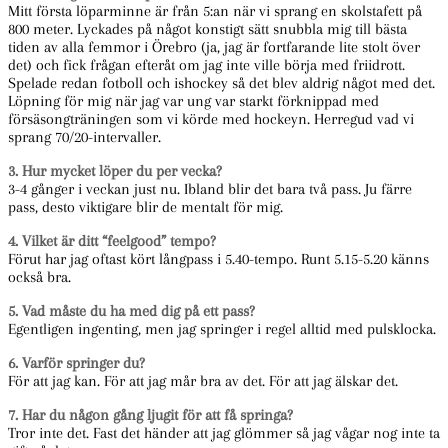
Mitt första löparminne är från 5:an när vi sprang en skolstafett på
800 meter. Lyckades på något konstigt sätt snubbla mig till bästa
tiden av alla femmor i Örebro (ja, jag är fortfarande lite stolt över
det) och fick frågan efteråt om jag inte ville börja med friidrott.
Spelade redan fotboll och ishockey så det blev aldrig något med det.
Löpning för mig när jag var ung var starkt förknippad med
försäsongträningen som vi körde med hockeyn. Herregud vad vi
sprang 70/20-intervaller.
3. Hur mycket löper du per vecka?
3-4 gånger i veckan just nu. Ibland blir det bara två pass. Ju färre
pass, desto viktigare blir de mentalt för mig.
4. Vilket är ditt “feelgood” tempo?
Förut har jag oftast kört långpass i 5.40-tempo. Runt 5.15-5.20 känns
också bra.
5. Vad måste du ha med dig på ett pass?
Egentligen ingenting, men jag springer i regel alltid med pulsklocka.
6. Varför springer du?
För att jag kan. För att jag mår bra av det. För att jag älskar det.
7. Har du någon gång ljugit för att få springa?
Tror inte det. Fast det händer att jag glömmer så jag vågar nog inte ta