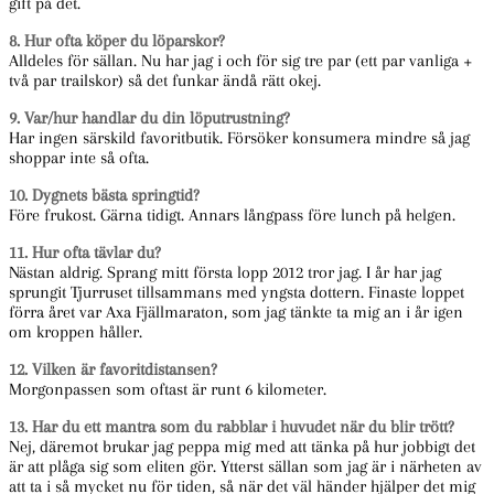
gift på det.
8. Hur ofta köper du löparskor?
Alldeles för sällan. Nu har jag i och för sig tre par (ett par vanliga +
två par trailskor) så det funkar ändå rätt okej.
9. Var/hur handlar du din löputrustning?
Har ingen särskild favoritbutik. Försöker konsumera mindre så jag
shoppar inte så ofta.
10. Dygnets bästa springtid?
Före frukost. Gärna tidigt. Annars långpass före lunch på helgen.
11. Hur ofta tävlar du?
Nästan aldrig. Sprang mitt första lopp 2012 tror jag. I år har jag
sprungit Tjurruset tillsammans med yngsta dottern. Finaste loppet
förra året var Axa Fjällmaraton, som jag tänkte ta mig an i år igen
om kroppen håller.
12. Vilken är favoritdistansen?
Morgonpassen som oftast är runt 6 kilometer.
13. Har du ett mantra som du rabblar i huvudet när du blir trött?
Nej, däremot brukar jag peppa mig med att tänka på hur jobbigt det
är att plåga sig som eliten gör. Ytterst sällan som jag är i närheten av
att ta i så mycket nu för tiden, så när det väl händer hjälper det mig