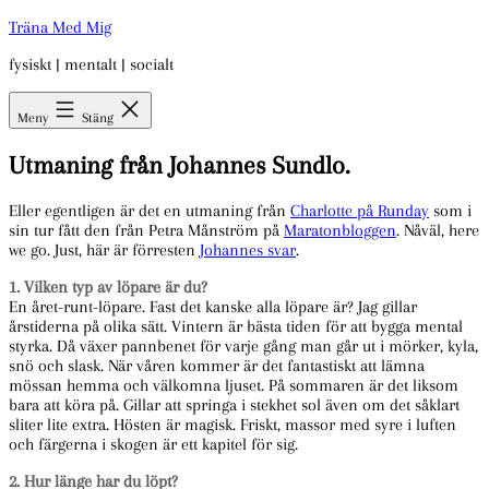
Hoppa
Träna Med Mig
till
fysiskt | mentalt | socialt
innehåll
Meny
Stäng
Utmaning från Johannes Sundlo.
Eller egentligen är det en utmaning från
Charlotte på Runday
som i
sin tur fått den från Petra Månström på
Maratonbloggen
. Nåväl, here
we go. Just, här är förresten
Johannes svar
.
1. Vilken typ av löpare är du?
En året-runt-löpare. Fast det kanske alla löpare är? Jag gillar
årstiderna på olika sätt. Vintern är bästa tiden för att bygga mental
styrka. Då växer pannbenet för varje gång man går ut i mörker, kyla,
snö och slask. När våren kommer är det fantastiskt att lämna
mössan hemma och välkomna ljuset. På sommaren är det liksom
bara att köra på. Gillar att springa i stekhet sol även om det såklart
sliter lite extra. Hösten är magisk. Friskt, massor med syre i luften
och färgerna i skogen är ett kapitel för sig.
2. Hur länge har du löpt?