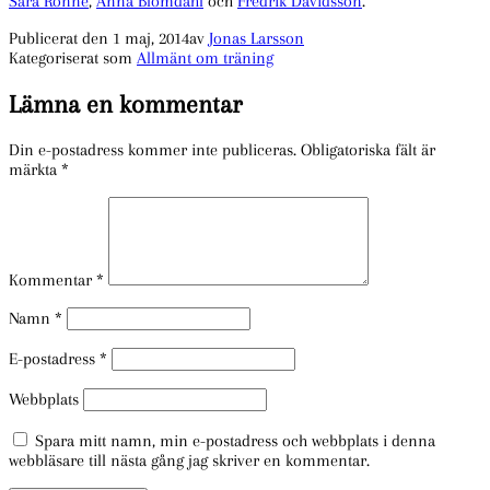
Sara Rönne
,
Anna Blomdahl
och
Fredrik Davidsson
.
Publicerat den
1 maj, 2014
av
Jonas Larsson
Kategoriserat som
Allmänt om träning
Lämna en kommentar
Din e-postadress kommer inte publiceras.
Obligatoriska fält är
märkta
*
Kommentar
*
Namn
*
E-postadress
*
Webbplats
Spara mitt namn, min e-postadress och webbplats i denna
webbläsare till nästa gång jag skriver en kommentar.