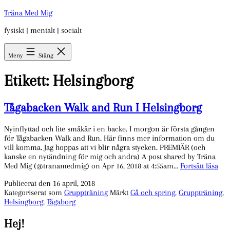
Hoppa
Träna Med Mig
till
fysiskt | mentalt | socialt
innehåll
Meny
Stäng
Etikett:
Helsingborg
Tågabacken Walk and Run I Helsingborg
Nyinflyttad och lite småkär i en backe. I morgon är första gången
för Tågabacken Walk and Run. Här finns mer information om du
vill komma. Jag hoppas att vi blir några stycken. PREMIÄR (och
kanske en nytändning för mig och andra) A post shared by Träna
Tåg
Med Mig (@tranamedmig) on Apr 16, 2018 at 4:55am…
Fortsätt läsa
Wal
Publicerat den
16 april, 2018
and
Kategoriserat som
Gruppträning
Märkt
Gå och spring
,
Gruppträning
,
Ru
Helsingborg
,
Tågaborg
I
Hel
Hej!