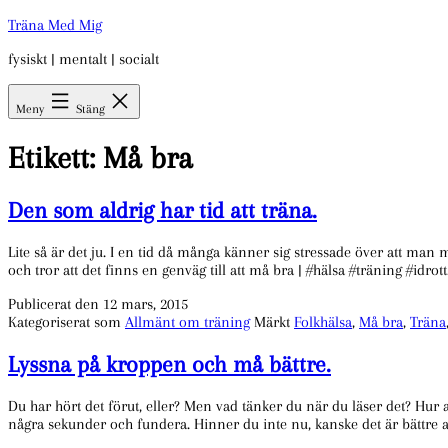
Hoppa
Träna Med Mig
till
fysiskt | mentalt | socialt
innehåll
Meny
Stäng
Etikett:
Må bra
Den som aldrig har tid att träna.
Lite så är det ju. I en tid då många känner sig stressade över att man
och tror att det finns en genväg till att må bra | #hälsa #träning #idrot
Publicerat den
12 mars, 2015
Kategoriserat som
Allmänt om träning
Märkt
Folkhälsa
,
Må bra
,
Träna
Lyssna på kroppen och må bättre.
Du har hört det förut, eller? Men vad tänker du när du läser det? Hur
några sekunder och fundera. Hinner du inte nu, kanske det är bättre 