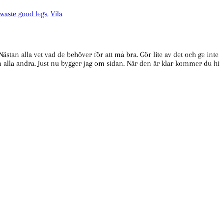
kroppen
waste good legs
,
Vila
och
må
bättre.
 Nästan alla vet vad de behöver för att må bra. Gör lite av det och ge in
m alla andra. Just nu bygger jag om sidan. När den är klar kommer du hit