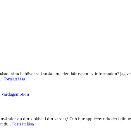
 måste träna behöver vi kanske inte den här typen av information? Jag v
Den
t…
Fortsätt läsa
som
aldrig
,
Vardagsmotion
har
tid
att
träna.
 använder du din klokhet i din vardag? Och hur applicerar du det i din 
Lyssna
att du…
Fortsätt läsa
på