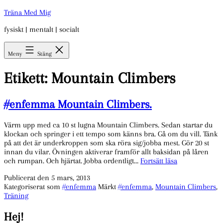
Hoppa
Träna Med Mig
till
fysiskt | mentalt | socialt
innehåll
Meny
Stäng
Etikett:
Mountain Climbers
#enfemma Mountain Climbers.
Värm upp med ca 10 st lugna Mountain Climbers. Sedan startar du
klockan och springer i ett tempo som känns bra. Gå om du vill. Tänk
på att det är underkroppen som ska röra sig/jobba mest. Gör 20 st
innan du vilar. Övningen aktiverar framför allt baksidan på låren
#enfemma
och rumpan. Och hjärtat. Jobba ordentligt…
Fortsätt läsa
Mountain
Publicerat den
5 mars, 2013
Climbers.
Kategoriserat som
#enfemma
Märkt
#enfemma
,
Mountain Climbers
,
Träning
Hej!