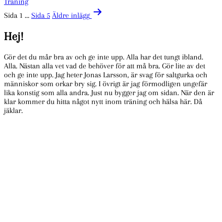
Träning
Lift.
Sidnumrering
Sida 1
…
Sida 5
Äldre
inlägg
för
Hej!
inlägg
Gör det du mår bra av och ge inte upp. Alla har det tungt ibland.
Alla. Nästan alla vet vad de behöver för att må bra. Gör lite av det
och ge inte upp. Jag heter Jonas Larsson, är svag för saltgurka och
människor som orkar bry sig. I övrigt är jag förmodligen ungefär
lika konstig som alla andra. Just nu bygger jag om sidan. När den är
klar kommer du hitta något nytt inom träning och hälsa här. Då
jäklar.