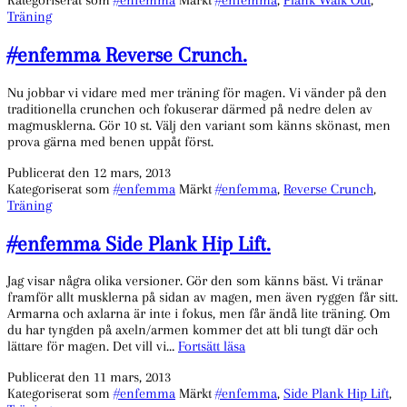
Out.
Träning
#enfemma Reverse Crunch.
Nu jobbar vi vidare med mer träning för magen. Vi vänder på den
traditionella crunchen och fokuserar därmed på nedre delen av
magmusklerna. Gör 10 st. Välj den variant som känns skönast, men
prova gärna med benen uppåt först.
Publicerat den
12 mars, 2013
Kategoriserat som
#enfemma
Märkt
#enfemma
,
Reverse Crunch
,
Träning
#enfemma Side Plank Hip Lift.
Jag visar några olika versioner. Gör den som känns bäst. Vi tränar
framför allt musklerna på sidan av magen, men även ryggen får sitt.
Armarna och axlarna är inte i fokus, men får ändå lite träning. Om
du har tyngden på axeln/armen kommer det att bli tungt där och
#enfemma
lättare för magen. Det vill vi…
Fortsätt läsa
Side
Publicerat den
11 mars, 2013
Plank
Kategoriserat som
#enfemma
Märkt
#enfemma
,
Side Plank Hip Lift
,
Hip