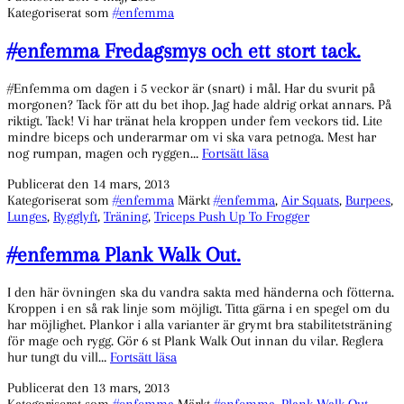
Kategoriserat som
#enfemma
utomhus.
#enfemma Fredagsmys och ett stort tack.
#Enfemma om dagen i 5 veckor är (snart) i mål. Har du svurit på
morgonen? Tack för att du bet ihop. Jag hade aldrig orkat annars. På
riktigt. Tack! Vi har tränat hela kroppen under fem veckors tid. Lite
mindre biceps och underarmar om vi ska vara petnoga. Mest har
#enfemma
nog rumpan, magen och ryggen…
Fortsätt läsa
Fredagsmys
Publicerat den
14 mars, 2013
och
Kategoriserat som
#enfemma
Märkt
#enfemma
,
Air Squats
,
Burpees
,
ett
Lunges
,
Rygglyft
,
Träning
,
Triceps Push Up To Frogger
stort
tack.
#enfemma Plank Walk Out.
I den här övningen ska du vandra sakta med händerna och fötterna.
Kroppen i en så rak linje som möjligt. Titta gärna i en spegel om du
har möjlighet. Plankor i alla varianter är grymt bra stabilitetsträning
för mage och rygg. Gör 6 st Plank Walk Out innan du vilar. Reglera
#enfemma
hur tungt du vill…
Fortsätt läsa
Plank
Publicerat den
13 mars, 2013
Walk
Kategoriserat som
#enfemma
Märkt
#enfemma
,
Plank Walk Out
,