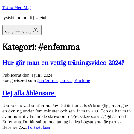
Hoppa
Träna Med Mig
till
fysiskt | mentalt | socialt
innehåll
Meny
Stäng
Kategori:
#enfemma
Hur gör man en vettig träningsvideo 2024?
Publicerat den
4 juni, 2024
Kategoriserat som
#enfemma
,
Tankar
,
YouTube
Hej alla åhlénsare.
Undrar du vad #enfemma är? Det är inte alls så krångligt, man gör
en övning under fem minuter och sen är man klar. Och då har man
även hunnit vila. Tänkte skriva om några saker som jag gillar med
Enfemma. Du får stå ut med att jag i allra högsta grad är partisk.
Hej
Here we go,…
Fortsätt läsa
alla