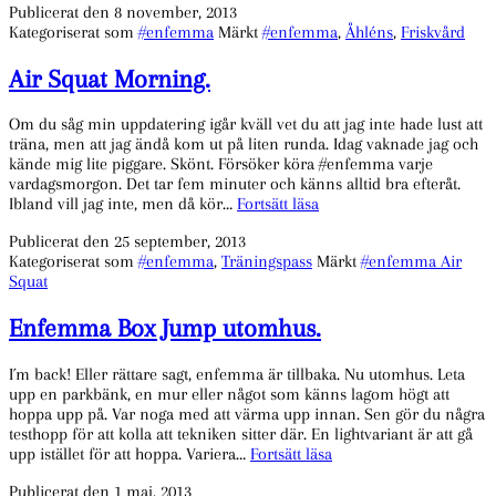
Publicerat den
8 november, 2013
åhlénsare.
Kategoriserat som
#enfemma
Märkt
#enfemma
,
Åhléns
,
Friskvård
Air Squat Morning.
Om du såg min uppdatering igår kväll vet du att jag inte hade lust att
träna, men att jag ändå kom ut på liten runda. Idag vaknade jag och
kände mig lite piggare. Skönt. Försöker köra #enfemma varje
vardagsmorgon. Det tar fem minuter och känns alltid bra efteråt.
Air
Ibland vill jag inte, men då kör…
Fortsätt läsa
Squat
Publicerat den
25 september, 2013
Morning.
Kategoriserat som
#enfemma
,
Träningspass
Märkt
#enfemma Air
Squat
Enfemma Box Jump utomhus.
I´m back! Eller rättare sagt, enfemma är tillbaka. Nu utomhus. Leta
upp en parkbänk, en mur eller något som känns lagom högt att
hoppa upp på. Var noga med att värma upp innan. Sen gör du några
testhopp för att kolla att tekniken sitter där. En lightvariant är att gå
Enfemma
upp istället för att hoppa. Variera…
Fortsätt läsa
Box
Publicerat den
1 maj, 2013
Jump