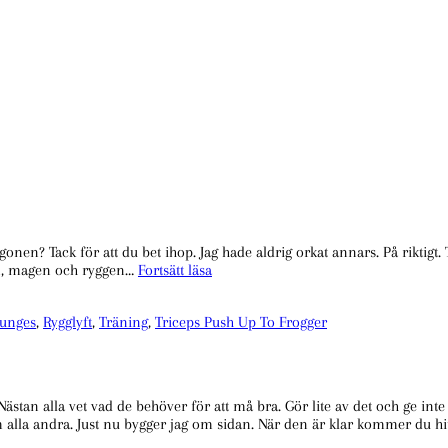
en? Tack för att du bet ihop. Jag hade aldrig orkat annars. På riktigt.
#enfemma
an, magen och ryggen…
Fortsätt läsa
Fredagsmys
och
unges
,
Rygglyft
,
Träning
,
Triceps Push Up To Frogger
ett
stort
tack.
 Nästan alla vet vad de behöver för att må bra. Gör lite av det och ge in
m alla andra. Just nu bygger jag om sidan. När den är klar kommer du hit