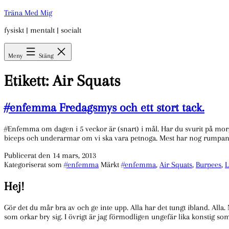
Hoppa
Träna Med Mig
till
fysiskt | mentalt | socialt
innehåll
Meny
Stäng
Etikett:
Air Squats
#enfemma Fredagsmys och ett stort tack.
#Enfemma om dagen i 5 veckor är (snart) i mål. Har du svurit på morgon
biceps och underarmar om vi ska vara petnoga. Mest har nog rump
Publicerat den
14 mars, 2013
Kategoriserat som
#enfemma
Märkt
#enfemma
,
Air Squats
,
Burpees
,
L
Hej!
Gör det du mår bra av och ge inte upp. Alla har det tungt ibland. Alla.
som orkar bry sig. I övrigt är jag förmodligen ungefär lika konstig so