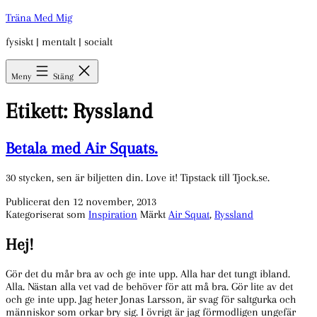
Hoppa
Träna Med Mig
till
fysiskt | mentalt | socialt
innehåll
Meny
Stäng
Etikett:
Ryssland
Betala med Air Squats.
30 stycken, sen är biljetten din. Love it! Tipstack till Tjock.se.
Publicerat den
12 november, 2013
Kategoriserat som
Inspiration
Märkt
Air Squat
,
Ryssland
Hej!
Gör det du mår bra av och ge inte upp. Alla har det tungt ibland.
Alla. Nästan alla vet vad de behöver för att må bra. Gör lite av det
och ge inte upp. Jag heter Jonas Larsson, är svag för saltgurka och
människor som orkar bry sig. I övrigt är jag förmodligen ungefär