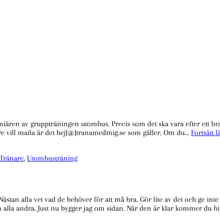
ären av gruppträningen utomhus. Precis som det ska vara efter ett bra
llre vill maila är det hej[@]tranamedmig.se som gäller. Om du…
Fortsätt l
Tränare
,
Utomhusträning
 Nästan alla vet vad de behöver för att må bra. Gör lite av det och ge in
m alla andra. Just nu bygger jag om sidan. När den är klar kommer du hit