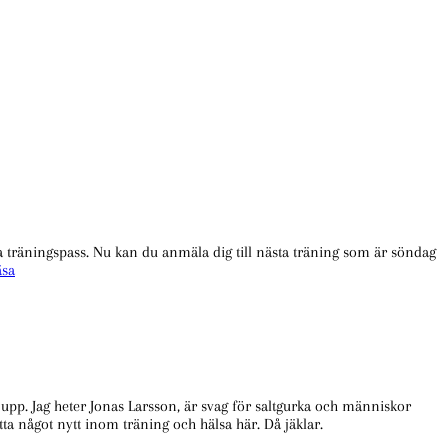
 träningspass. Nu kan du anmäla dig till nästa träning som är söndag
Träning
äsa
på
söndag
i
Vasaparken.
te upp. Jag heter Jonas Larsson, är svag för saltgurka och människor
ta något nytt inom träning och hälsa här. Då jäklar.