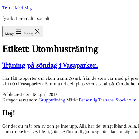
Hoppa
Träna Med Mig
till
fysiskt | mentalt | socialt
innehåll
Meny
Stäng
Etikett:
Utomhusträning
Träning på söndag i Vasaparken.
Har fått rapporter om skön träningsvärk från de som var med på premi
kl 11.00 i Vasaparken. Samma tid och plats som sist, alltså. Om du he
Publicerat den
15 april, 2013
Kategoriserat som
Gruppträning
Märkt
Personlig Tränare
,
Stockholm
,
Hej!
Gör det du mår bra av och ge inte upp. Alla har det tungt ibland. Alla.
som orkar bry sig. I övrigt är jag förmodligen ungefär lika konstig so