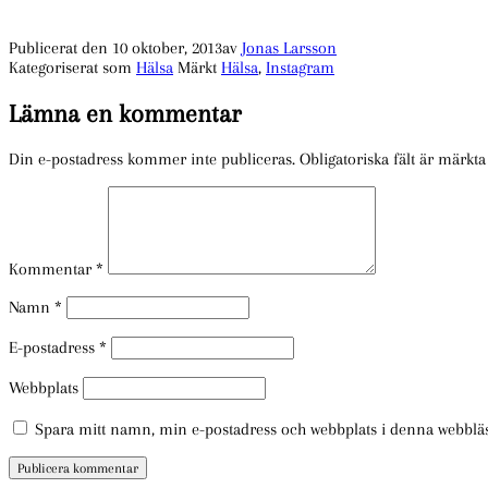
Publicerat den
10 oktober, 2013
av
Jonas Larsson
Kategoriserat som
Hälsa
Märkt
Hälsa
,
Instagram
Lämna en kommentar
Din e-postadress kommer inte publiceras.
Obligatoriska fält är märkt
Kommentar
*
Namn
*
E-postadress
*
Webbplats
Spara mitt namn, min e-postadress och webbplats i denna webbläsa