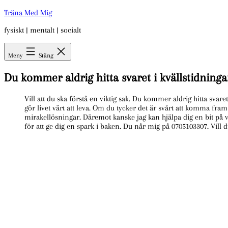
Hoppa
Träna Med Mig
till
fysiskt | mentalt | socialt
innehåll
Meny
Stäng
Du kommer aldrig hitta svaret i kvällstidninga
Vill att du ska förstå en viktig sak. Du kommer aldrig hitta svar
gör livet värt att leva. Om du tycker det är svårt att komma fram
mirakellösningar. Däremot kanske jag kan hjälpa dig en bit på vä
för att ge dig en spark i baken. Du når mig på 0705103307. Vill