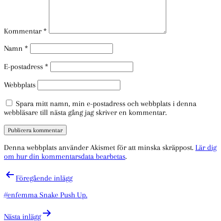
Kommentar
*
Namn
*
E-postadress
*
Webbplats
Spara mitt namn, min e-postadress och webbplats i denna
webbläsare till nästa gång jag skriver en kommentar.
Denna webbplats använder Akismet för att minska skräppost.
Lär dig
om hur din kommentarsdata bearbetas
.
Inläggsnavigering
Föregående inlägg
#enfemma Snake Push Up.
Nästa inlägg