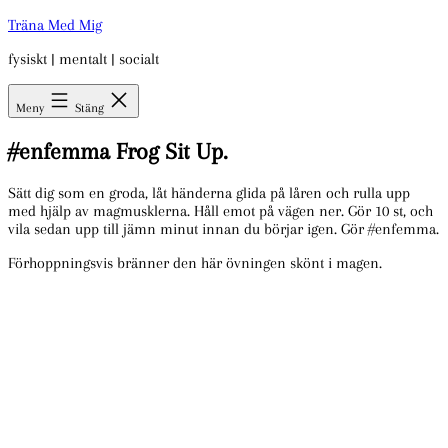
Hoppa
Träna Med Mig
till
fysiskt | mentalt | socialt
innehåll
Meny
Stäng
#enfemma Frog Sit Up.
Sätt dig som en groda, låt händerna glida på låren och rulla upp
med hjälp av magmusklerna. Håll emot på vägen ner. Gör 10 st, och
vila sedan upp till jämn minut innan du börjar igen. Gör #enfemma.
Förhoppningsvis bränner den här övningen skönt i magen.