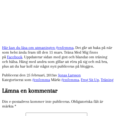
Här kan du läsa om utmaningen #enfemma
. Det går att haka på när
som helst ända fram till den 15 mars. Träna Med Mig finns
på
Facebook
. Uppdaterar sidan med gott och blandat om träning
och hälsa. Häng med andra som gillar att röra på sig och må bra,
plus att du har koll när något nytt publiceras på bloggen.
Publicerat den
25 februari, 2013
av
Jonas Larsson
Kategoriserat som
#enfemma
Märkt
#enfemma
,
Frog Sit Up
,
Träning
Lämna en kommentar
Din e-postadress kommer inte publiceras.
Obligatoriska fält är
märkta
*