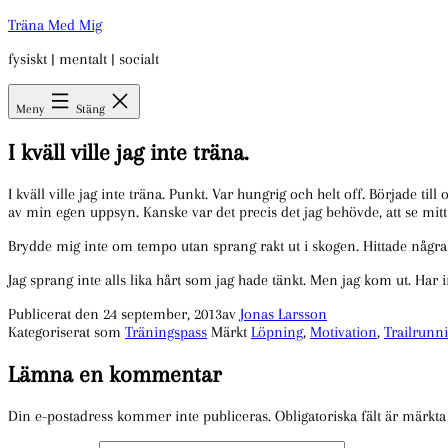
Hoppa
Träna Med Mig
till
fysiskt | mentalt | socialt
innehåll
Meny
Stäng
I kväll ville jag inte träna.
I kväll ville jag inte träna. Punkt. Var hungrig och helt off. Började t
av min egen uppsyn. Kanske var det precis det jag behövde, att se mitt 
Brydde mig inte om tempo utan sprang rakt ut i skogen. Hittade någ
Jag sprang inte alls lika hårt som jag hade tänkt. Men jag kom ut. Har 
Publicerat den
24 september, 2013
av
Jonas Larsson
Kategoriserat som
Träningspass
Märkt
Löpning
,
Motivation
,
Trailrunn
Lämna en kommentar
Din e-postadress kommer inte publiceras.
Obligatoriska fält är märkt