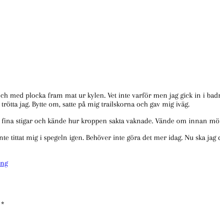
ill och med plocka fram mat ur kylen. Vet inte varför men jag gick in i ba
trötta jag. Bytte om, satte på mig trailskorna och gav mig iväg.
ra fina stigar och kände hur kroppen sakta vaknade. Vände om innan mö
inte tittat mig i spegeln igen. Behöver inte göra det mer idag. Nu ska jag
ing
a
*