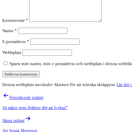
Kommentar
*
Namn
*
E-postadress
*
Webbplats
Spara mitt namn, min e-postadress och webbplats i denna webbläsa
Denna webbplats använder Akismet för att minska skräppost.
Lär dig
Inläggsnavigering
Föregående inlägg
10 saker som hjälper dig att lyckas*
Nästa inlägg
Air Squat Morning.