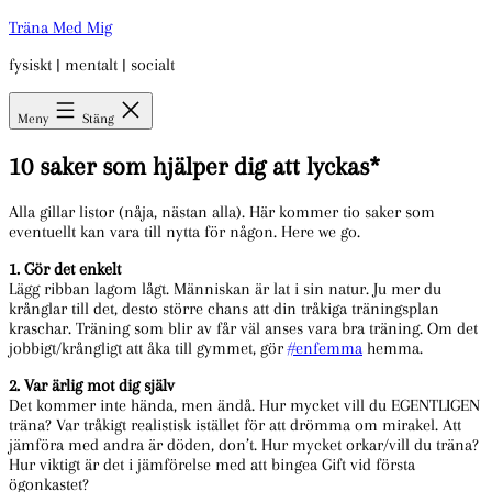
Hoppa
Träna Med Mig
till
fysiskt | mentalt | socialt
innehåll
Meny
Stäng
10 saker som hjälper dig att lyckas*
Alla gillar listor (nåja, nästan alla). Här kommer tio saker som
eventuellt kan vara till nytta för någon. Here we go.
1. Gör det enkelt
Lägg ribban lagom lågt. Människan är lat i sin natur. Ju mer du
krånglar till det, desto större chans att din tråkiga träningsplan
kraschar. Träning som blir av får väl anses vara bra träning. Om det
jobbigt/krångligt att åka till gymmet, gör
#enfemma
hemma.
2. Var ärlig mot dig själv
Det kommer inte hända, men ändå. Hur mycket vill du EGENTLIGEN
träna? Var tråkigt realistisk istället för att drömma om mirakel. Att
jämföra med andra är döden, don’t. Hur mycket orkar/vill du träna?
Hur viktigt är det i jämförelse med att bingea Gift vid första
ögonkastet?