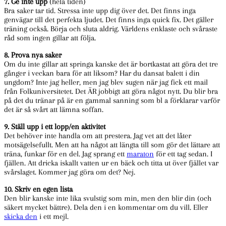
7. Ge inte upp
(hela tiden)
Bra saker tar tid. Stressa inte upp dig över det. Det finns inga
genvägar till det perfekta ljudet. Det finns inga quick fix. Det gäller
träning också. Börja och sluta aldrig. Världens enklaste och svåraste
råd som ingen gillar att följa.
8. Prova nya saker
Om du inte gillar att springa kanske det är bortkastat att göra det tre
gånger i veckan bara för att liksom? Har du dansat balett i din
ungdom? Inte jag heller, men jag blev sugen när jag fick ett mail
från Folkuniversitetet. Det ÄR jobbigt att göra något nytt. Du blir bra
på det du tränar på är en gammal sanning som bl a förklarar varför
det är så svårt att lämna soffan.
9. Ställ upp i ett lopp/en aktivitet
Det behöver inte handla om att prestera. Jag vet att det låter
motsägelsefullt. Men att ha något att längta till som gör det lättare att
träna, funkar för en del. Jag sprang ett
maraton
för ett tag sedan. I
fjällen. Att dricka iskallt vatten ur en bäck och titta ut över fjället var
svårslaget. Kommer jag göra om det? Nej.
10. Skriv en egen lista
Den blir kanske inte lika svulstig som min, men den blir din (och
säkert mycket bättre). Dela den i en kommentar om du vill. Eller
skicka den
i ett mejl.