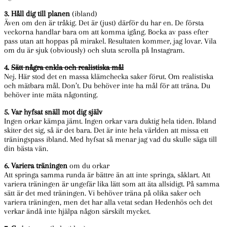
3. Håll dig till planen
(ibland)
Även om den är tråkig. Det är (just) därför du har en. De första
veckorna handlar bara om att komma igång. Bocka av pass efter
pass utan att hoppas på mirakel. Resultaten kommer, jag lovar. Vila
om du är sjuk (obviously) och sluta scrolla på Instagram.
4.
Sätt några enkla och realistiska mål
Nej. Här stod det en massa klämchecka saker förut. Om realistiska
och mätbara mål. Don’t. Du behöver inte ha mål för att träna. Du
behöver inte mäta någonting.
5. Var hyfsat snäll mot dig själv
Ingen orkar kämpa jämt. Ingen orkar vara duktig hela tiden. Ibland
skiter det sig, så är det bara. Det är inte hela världen att missa ett
träningspass ibland. Med hyfsat så menar jag vad du skulle säga till
din bästa vän.
6. Variera träningen
om du orkar
Att springa samma runda är bättre än att inte springa, såklart. Att
variera träningen är ungefär lika lätt som att äta allsidigt. På samma
sätt är det med träningen. Vi behöver träna på olika saker och
variera träningen, men det har alla vetat sedan Hedenhös och det
verkar ändå inte hjälpa någon särskilt mycket.