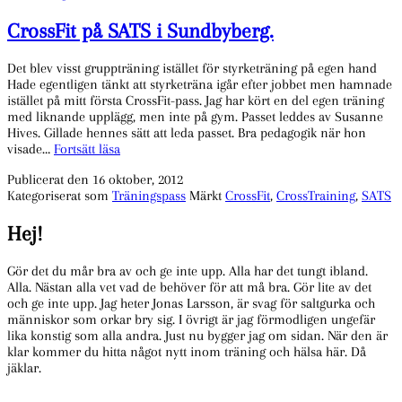
CrossFit på SATS i Sundbyberg.
Det blev visst gruppträning istället för styrketräning på egen hand
Hade egentligen tänkt att styrketräna igår efter jobbet men hamnade
istället på mitt första CrossFit-pass. Jag har kört en del egen träning
med liknande upplägg, men inte på gym. Passet leddes av Susanne
Hives. Gillade hennes sätt att leda passet. Bra pedagogik när hon
CrossFit
visade…
Fortsätt läsa
på
Publicerat den
16 oktober, 2012
SATS
Kategoriserat som
Träningspass
Märkt
CrossFit
,
CrossTraining
,
SATS
i
Sundbyberg.
Hej!
Gör det du mår bra av och ge inte upp. Alla har det tungt ibland.
Alla. Nästan alla vet vad de behöver för att må bra. Gör lite av det
och ge inte upp. Jag heter Jonas Larsson, är svag för saltgurka och
människor som orkar bry sig. I övrigt är jag förmodligen ungefär
lika konstig som alla andra. Just nu bygger jag om sidan. När den är
klar kommer du hitta något nytt inom träning och hälsa här. Då
jäklar.