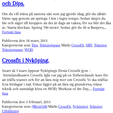
och Dips.
Om du vill träna på samma sätt som jag gjorde idag, gör du såhär:
Värm upp genom att springa 1 km i lugnt tempo. Sedan tänjer du
lite och säger till kroppen att det är dags att vakna, för nu blir det åka
av. Starta klockan. Spring 700 meter. Sedan gör du 30 st Burpees,…
Dagens
Fortsätt läsa
WOD:
Publicerat den
18 mars, 2013
Löpning,
Kategoriserat som
Tips
,
Träningspass
Märkt
CrossFit
,
HIIT
,
Träning
,
Burpees,
Träningspass
,
WOD
Air
Squat
och
Crossfit i Nyköping.
Dips.
Snart så. I mars öppnar Nyköpings första Crossfit gym –
Sörmlandkusten Crossfit. Igår var jag på en förberedande kurs för
att träffa teamet och för att lära mig mer om Crossfit. Vi ska träffas
fyra lördagar i rad. Fokus ligger på att lära sig grunderna, träna
teknik och samtidigt köra en WOD, Workout of the Day,…
Fortsätt
Crossfit
läsa
i
Publicerat den
3 februari, 2013
Nyköping.
Kategoriserat som
#Blogg100
Märkt
CrossFit
,
Nyköping
,
Träning
,
Utbildning