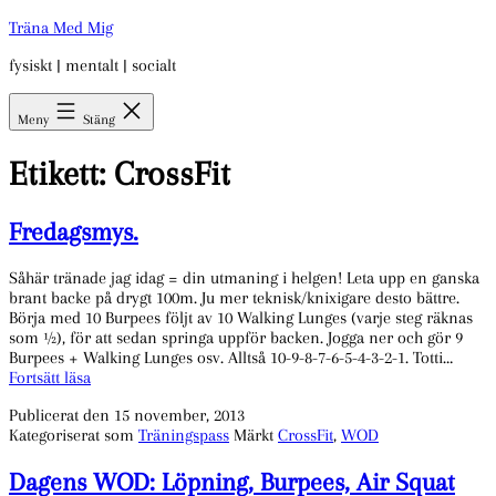
Hoppa
Träna Med Mig
till
fysiskt | mentalt | socialt
innehåll
Meny
Stäng
Etikett:
CrossFit
Fredagsmys.
Såhär tränade jag idag = din utmaning i helgen! Leta upp en ganska
brant backe på drygt 100m. Ju mer teknisk/knixigare desto bättre.
Börja med 10 Burpees följt av 10 Walking Lunges (varje steg räknas
som ½), för att sedan springa uppför backen. Jogga ner och gör 9
Burpees + Walking Lunges osv. Alltså 10-9-8-7-6-5-4-3-2-1. Totti…
Fredagsmys.
Fortsätt läsa
Publicerat den
15 november, 2013
Kategoriserat som
Träningspass
Märkt
CrossFit
,
WOD
Dagens WOD: Löpning, Burpees, Air Squat